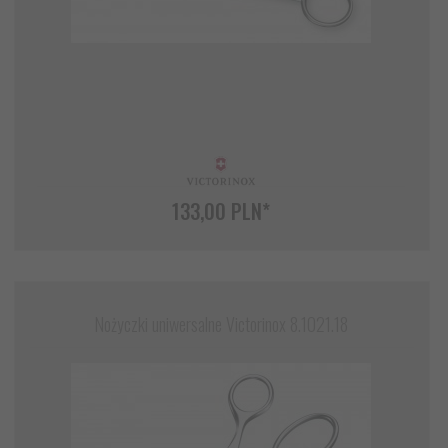
133,
00
PLN*
Nożyczki uniwersalne Victorinox 8.1021.18