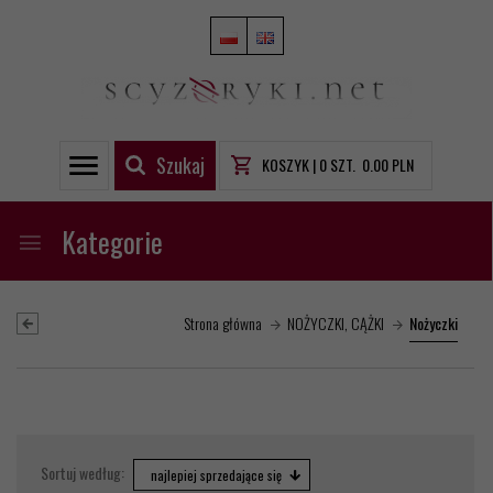
Szukaj
KOSZYK |
0
SZT.
0.00
PLN
Kategorie
Strona główna
NOŻYCZKI, CĄŻKI
Nożyczki
sort
Sortuj według:
najlepiej sprzedające się