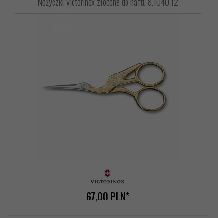
Nożyczki Victorinox złocone do haftu 8.1040.12
67,
00
PLN*