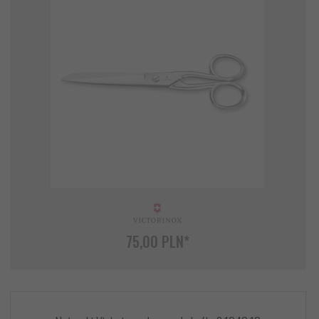
75,
00
PLN*