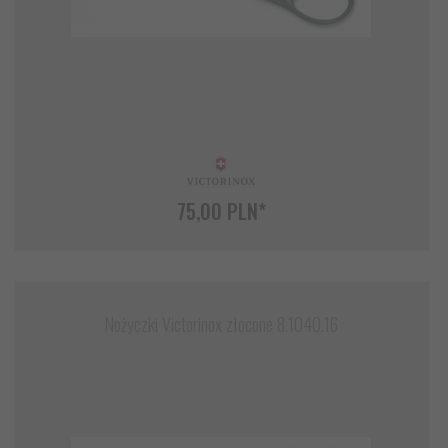
75,
00
PLN*
Nożyczki Victorinox złocone 8.1040.16