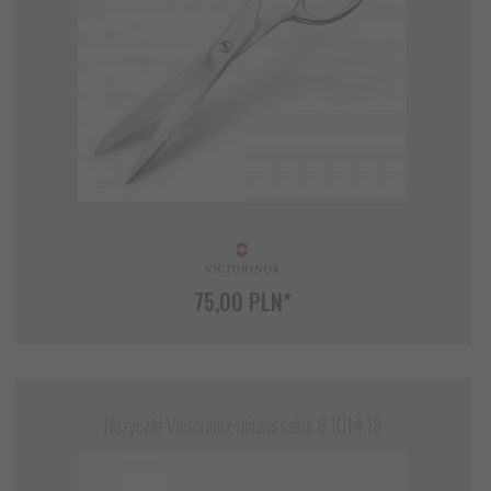
75,
00
PLN*
Nożyczki Victorinox uniwersalne 8.1014.18