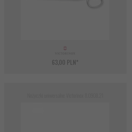
63,
00
PLN*
Nożyczki uniwersalne Victorinox 8.0908.21