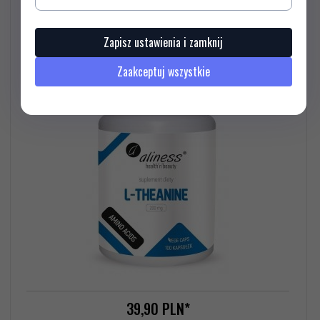
Aliness L-Theanine 200 mg x 100 Vege caps
Zapisz ustawienia i zamknij
Zaakceptuj wszystkie
39,
90
PLN*