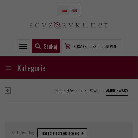
Szukaj
KOSZYK |
0
SZT.
0.00
PLN
Kategorie
Strona główna
ZDROWIE
AMINOKWASY
sort
Sortuj według:
najlepiej sprzedające się