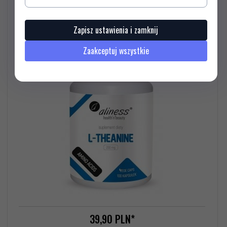
Aliness L-Theanine 200 mg x 100 Vege caps
Zapisz ustawienia i zamknij
Zaakceptuj wszystkie
39,
90
PLN*