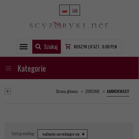
Szukaj
KOSZYK |
0
SZT.
0.00
PLN
Kategorie
Strona główna
ZDROWIE
AMINOKWASY
sort
Sortuj według:
najlepiej sprzedające się