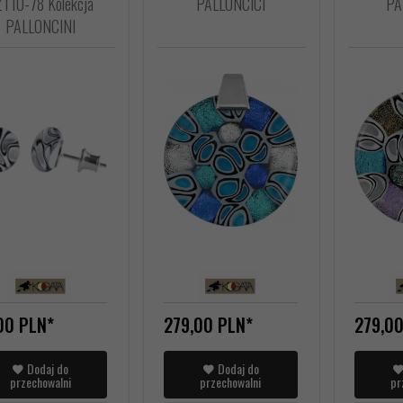
T10-78 Kolekcja
PALLONCICI
PA
PALLONCINI
00
PLN*
279,
00
PLN*
279,
0
Dodaj do
Dodaj do
przechowalni
przechowalni
pr