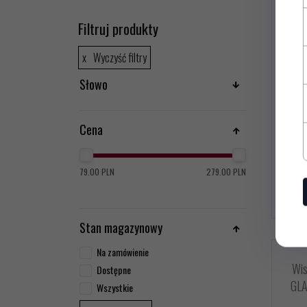
Filtruj produkty
Wyczyść filtry
Słowo
95,
Cena
79.00 PLN
279.00 PLN
Stan magazynowy
Na zamówienie
Wi
Dostępne
GLA
Wszystkie