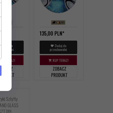
PLN*
135,
00
PLN*
Dodaj do
Dodaj do
zechowalni
przechowalni
KUP TERAZ!
KUP TERAZ!
ZOBACZ
ZOBACZ
PRODUKT
PRODUKT
zyki Sztyfty
ANO GLASS
SZT789