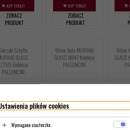
KUP TERAZ!
KUP TERAZ!
ZOBACZ
ZOBACZ
PRODUKT
PRODUKT
Kolczyki Sztyfty
Wisior Koło MURANO
Wisior
MURANO GLASS
GLASS M847 Kolekcja
GLASS K
SZT515 Kolekcja
PALLONCINI
PA
PALLONCINI
Ustawienia plików cookies
Wymagane ciasteczka