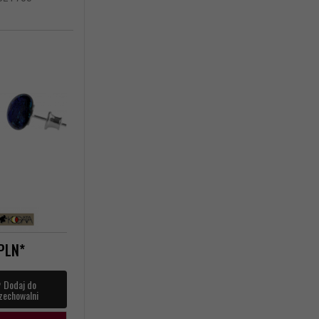
PLN*
Dodaj do
zechowalni