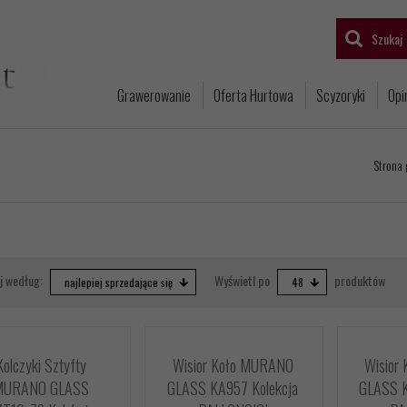
Szukaj
Grawerowanie
Oferta Hurtowa
Scyzoryki
Opi
Strona
sort
pop
j według:
Wyświetl po
produktów
najlepiej sprzedające się
48
Kolczyki Sztyfty
Wisior Koło MURANO
Wisior
MURANO GLASS
GLASS KA957 Kolekcja
GLASS K