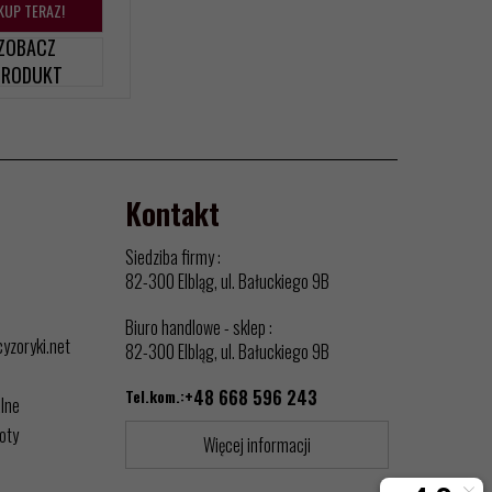
KUP TERAZ!
ZOBACZ
PRODUKT
Kontakt
Siedziba firmy :
82-300 Elbląg, ul. Bałuckiego 9B
Biuro handlowe - sklep :
cyzoryki.net
82-300 Elbląg, ul. Bałuckiego 9B
Tel.kom.:
+48 668 596 243
alne
oty
Więcej informacji