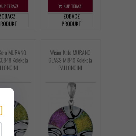
KUP TERAZ!
KUP TERAZ!
ZOBACZ
ZOBACZ
PRODUKT
PRODUKT
 Koło MURANO
Wisior Koło MURANO
O848 Kolekcja
GLASS MI849 Kolekcja
LLONCINI
PALLONCINI