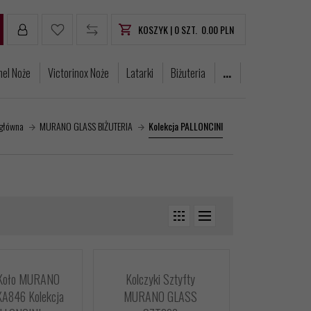
KOSZYK |
0
SZT.
0.00
PLN
nel Noże
Victorinox Noże
Latarki
Biżuteria
...
 główna
MURANO GLASS BIŻUTERIA
Kolekcja PALLONCINI
 Koło MURANO
Kolczyki Sztyfty
A846 Kolekcja
MURANO GLASS