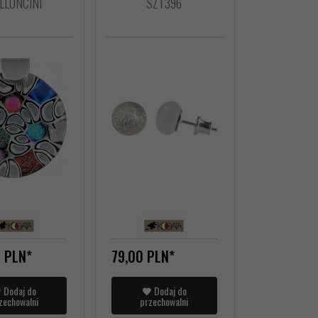
LLONCINI
SZT396
0
PLN*
79,
00
PLN*
Dodaj do
Dodaj do
zechowalni
przechowalni