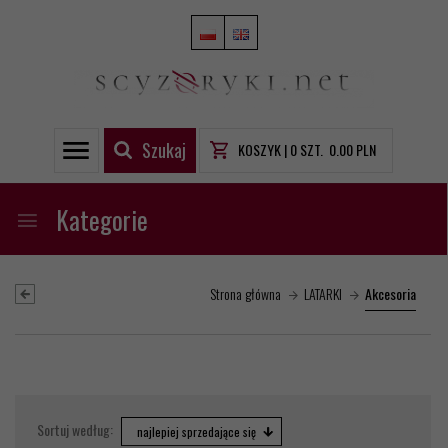
Szukaj
KOSZYK |
0
SZT.
0.00
PLN
Kategorie
Strona główna
LATARKI
Akcesoria
sort
Sortuj według:
najlepiej sprzedające się