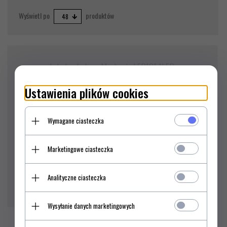
pop
Wyświetl po
produktów
48
Latarka diodowa Mactronic LED101 1LED
Ustawienia plików cookies
Wymagane ciasteczka
Marketingowe ciasteczka
Analityczne ciasteczka
20,
00
PLN*
Wysyłanie danych marketingowych