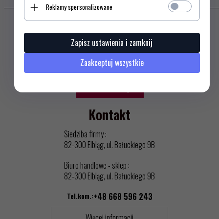
Reklamy spersonalizowane
Newsletter
Zapisz ustawienia i zamknij
Zaakceptuj wszystkie
ZAPISZ SIĘ
Kontakt
Siedziba firmy :
82-300 Elbląg, ul. Bałuckiego 9B
Biuro handlowe - sklep :
82-300 Elbląg, ul. Bałuckiego 9B
Tel.kom.:
+48 668 596 243
Więcej informacji