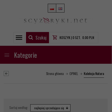
Szukaj
KOSZYK |
0
SZT.
0.00
PLN
Kategorie
Strona główna
OPINEL
Kolekcja Natura
sort
Sortuj według:
najlepiej sprzedające się