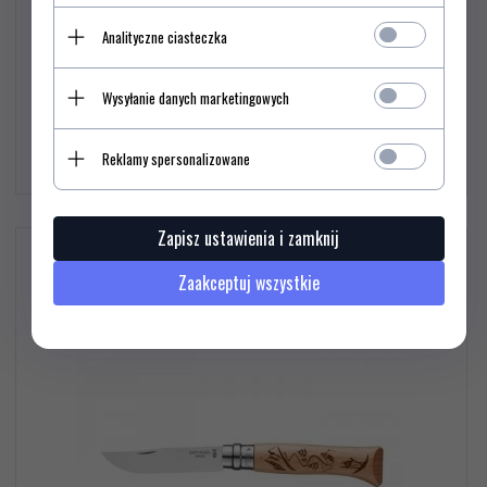
Analityczne ciasteczka
Wysyłanie danych marketingowych
65,
00
PLN*
Reklamy spersonalizowane
Zapisz ustawienia i zamknij
Opinel Nóż Mountain Sport Ski 08 002188
Zaakceptuj wszystkie
%