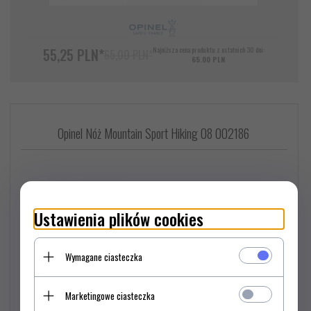
55,
25
PLN*
Najniższa cena produktu z ostatnich 30 dni:
65,00 PLN*
65.00 PLN
Opinel Nóż Mountain Sport Hiking 08 002186
Ustawienia plików cookies
Wymagane ciasteczka
Marketingowe ciasteczka