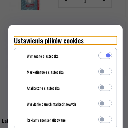
dla
produktu
1235111
Zegarek damski Swiza Stella, Sst, grey, black
WAT.0631.1006
Ustawienia plików cookies
499,
00
PLN*
Wymagane ciasteczka
Ilość
dla
produktu
Marketingowe ciasteczka
17618964
Analityczne ciasteczka
Opis produktu
Wysyłanie danych marketingowych
Reklamy spersonalizowane
Latarka Maglite Solitaire Różowa K3AKY2