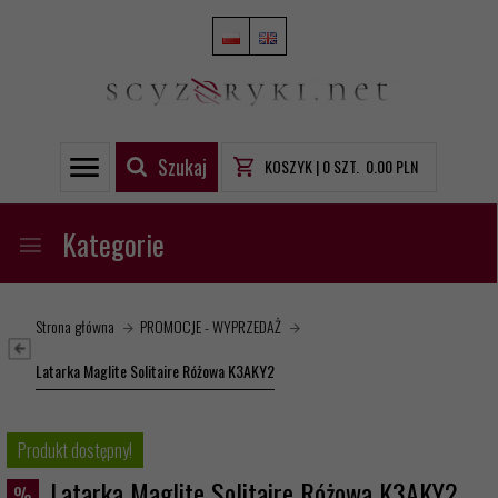
Szukaj
KOSZYK |
0
SZT.
0.00
PLN
Kategorie
Strona główna
PROMOCJE - WYPRZEDAŻ
Latarka Maglite Solitaire Różowa K3AKY2
Produkt dostępny!
Latarka Maglite Solitaire Różowa K3AKY2
%