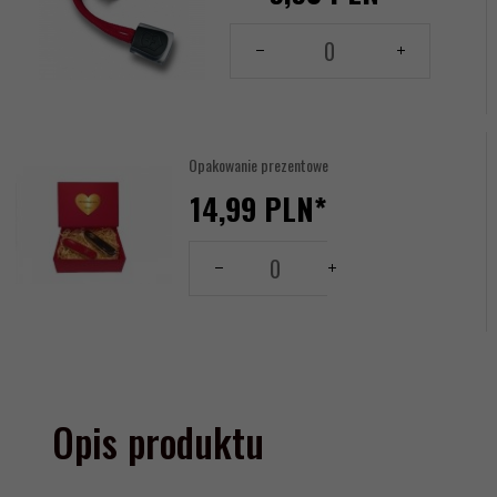
Ilość
dla
produktu
17614435
Opakowanie prezentowe
14,
99
PLN*
Tabliczka
Ilość
Grawerowana:
dla
produktu
-- wybierz --
17641553
Kolor:
Opis produktu