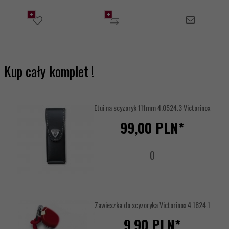
Kup cały komplet !
Etui na scyzoryk 111mm 4.0524.3 Victorinox
99,
00
PLN*
Ilość
dla
produktu
1234576
Zawieszka do scyzoryka Victorinox 4.1824.1
9,
90
PLN*